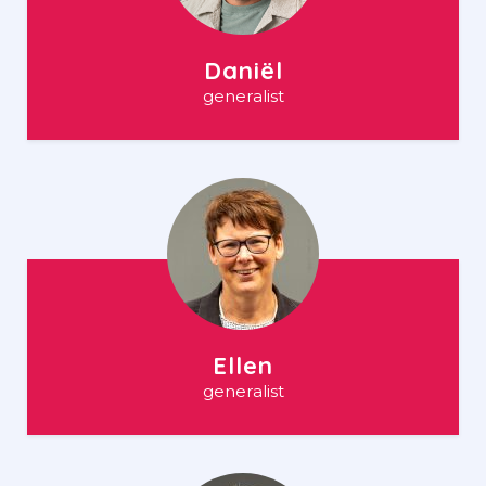
Daniël
generalist
Ellen
generalist