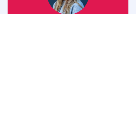
Isa
generalist
Jeroen
manager