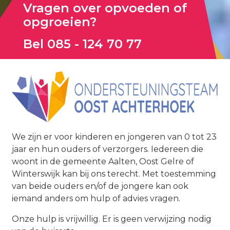
Vragen over opvoeden of
opgroeien?
Bel
085 - 124 70 77
O
We zijn er voor kinderen en jongeren van 0 tot 23
jaar en hun ouders of verzorgers. Iedereen die
woont in de gemeente Aalten, Oost Gelre of
Winterswijk kan bij ons terecht. Met toestemming
van beide ouders en/of de jongere kan ook
iemand anders om hulp of advies vragen.
Onze hulp is vrijwillig. Er is geen verwijzing nodig