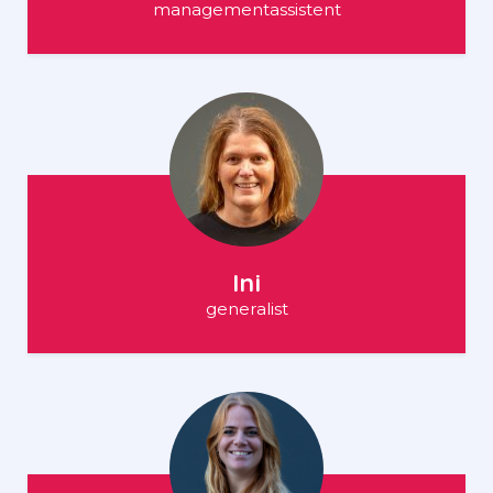
managementassistent
Ini
generalist